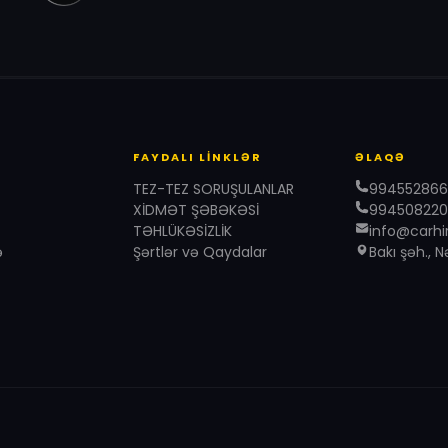
FAYDALI LINKLƏR
ƏLAQƏ
TEZ-TEZ SORUŞULANLAR
99455286
XİDMƏT ŞƏBƏKƏSİ
994508220
TƏHLÜKƏSİZLİK
info@carhi
ə
Şərtlər və Qaydalar
Bakı şəh., 