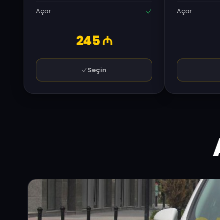
Açar
Açar
245 ₼
Seçin