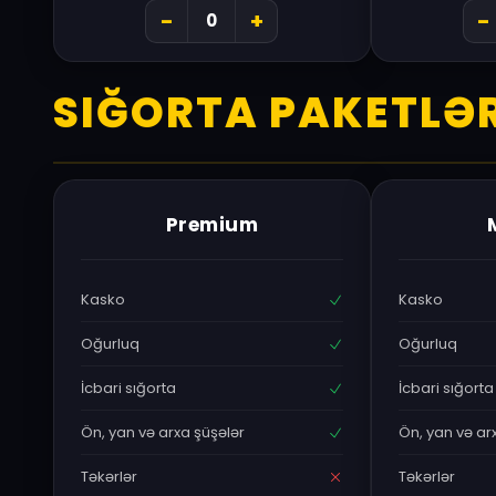
-
+
-
SIĞORTA PAKETLƏR
Premium
Kasko
Kasko
Oğurluq
Oğurluq
İcbari sığorta
İcbari sığorta
Ön, yan və arxa şüşələr
Ön, yan və ar
Təkərlər
Təkərlər