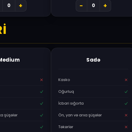
+
-
+
I
Medium
Sadə
Kasko
Oğurluq
İcbari sığorta
xa şüşələr
Ön, yan və arxa şüşələr
Təkərlər