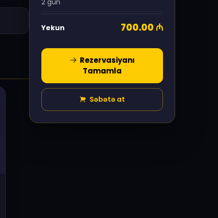
2 gün
700.00
₼
Yekun
Rezervasiyanı
Tamamla
Səbətə at