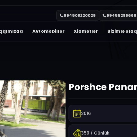
994508220029
99455286669
qqımızda
Avtomobillər
Xidmətlər
Bizimlə əla
Porshce Pana
2016
350
/ Günlük