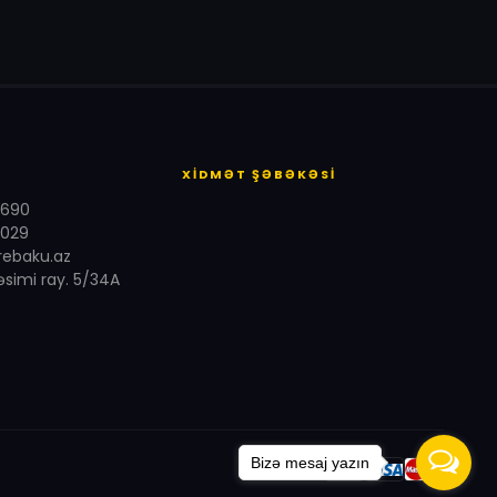
XİDMƏT ŞƏBƏKƏSİ
6690
029
rebaku.az
Nəsimi ray. 5/34A
Bizə mesaj yazın