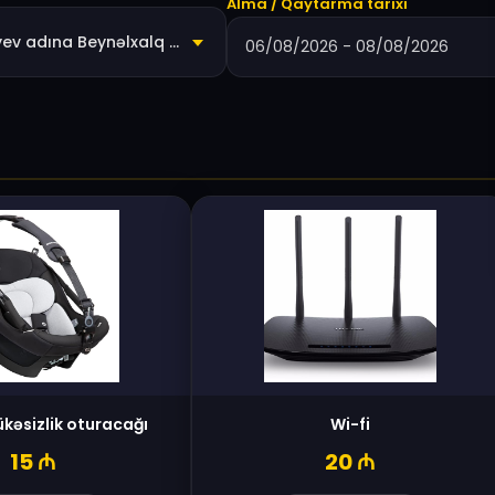
Alma / Qaytarma tarixi
Heydər Əliyev adına Beynəlxalq Hava Limanı
ükəsizlik oturacağı
Wi-fi
15
₼
20
₼