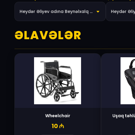
Heydər Əliyev adına Beynəlxalq Hava Limanı
ƏLAVƏLƏR
Wheelchair
Uşaq təhl
10
₼