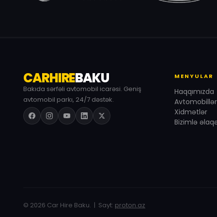
CARHIRE
BAKU
MENYULAR
Bakıda sərfəli avtomobil icarəsi. Geniş
Haqqımızda
avtomobil parkı, 24/7 dəstək.
Avtomobillər
Xidmətlər
Bizimlə əlaq
© 2026 Car Hire Baku. | Sayt:
proton.az