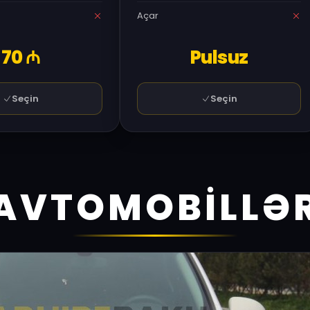
Açar
70 ₼
Pulsuz
Seçin
Seçin
AVTOMOBİLLƏ