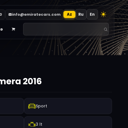
0
info@emiratecars.com
Az
Ru
En
qə
mera 2016
Sport
3 lt