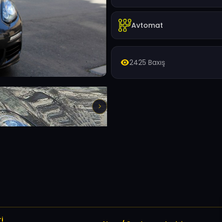
Avtomat
2425 Baxış
i