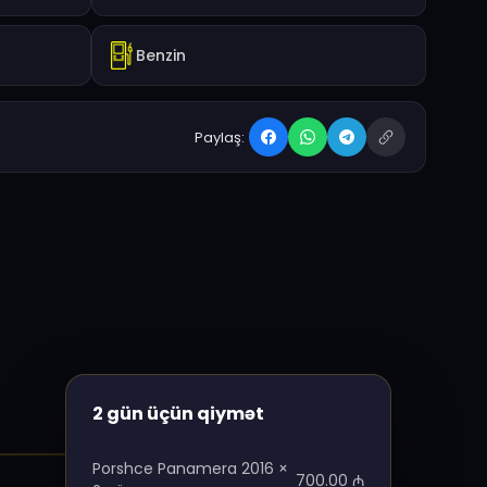
Benzin
Paylaş:
2 gün üçün qiymət
Porshce Panamera 2016 ×
700.00
₼